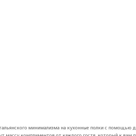
тальянского минимализма на кухонные полки с помощью ди
ут массу комплиментов от каждого гостя, который к вам п