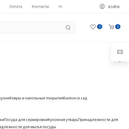
Оплата
Контакты
HoReCa
ВОЙТИ
0
0
кухне
Ковры и напольные покрытия
Балкон и сад
ки
Посуда для сервировки
Кухонная утварь
Принадлежности для
адлежности для мытья посуды