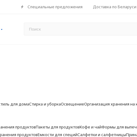
Специальные предложения
Доставка по Беларуси
стиль для дома
Стирка и уборка
Освещение
Организация хранения на 
ранения продуктов
Пакеты для продуктов
Кофе и чай
Формы для выпеч
хранения продуктов
Емкости для специй
Салфетки и салфетницы
Прин