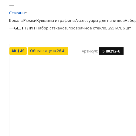
—
Стаканы
Бокалы
Рюмки
Кувшины и графины
Аксессуары для напитков
Набор
—
GLIT
ГЛИТ
Набор стаканов, прозрачное стекло, 295 мл, 6 шт
АКЦИЯ
Обычная цена 26.41
Артикул:
5.80212-6