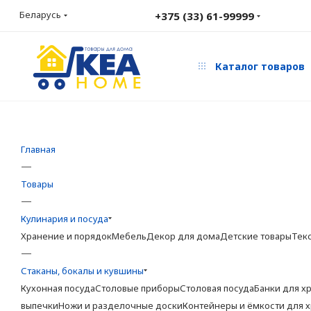
Беларусь
+375 (33) 61-99999
Каталог товаров
Главная
—
Товары
—
Кулинария и посуда
Хранение и порядок
Мебель
Декор для дома
Детские товары
Тек
—
Стаканы, бокалы и кувшины
Кухонная посуда
Столовые приборы
Столовая посуда
Банки для х
выпечки
Ножи и разделочные доски
Контейнеры и ёмкости для 