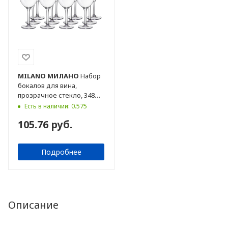
MILANO
МИЛАНО
Набор
бокалов для вина,
прозрачное стекло, 348
мл, 12 шт
Есть в наличии: 0.575
105.76 руб.
Подробнее
Описание