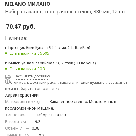
MILANO
МИЛАНО
Набор стаканов, прозрачное стекло, 380 мл, 12 шт
70.47
руб.
Наличие:
г. Брест, ул. Янки Купалы 94, 1 этаж (ТЦ ВамРад)
Есть в наличии: 36.595
г. Минск, ул. Кальварийская 24, 2 этаж (ТЦ Корона)
Есть в наличии: 30.3
Рассчитать доставку
Стоимость доставки рассчитывается индивидуально и зависит от
веса и габаритов отправления.
Характеристики
Материалы и уход
—
Закаленное стекло. Можно мыть в
посудомоечной машине.
Тип товара
—
Набор стаканов
Высота, см
—
9.2
Объем, л
—
0.38
Диаметр, см
—
8.9