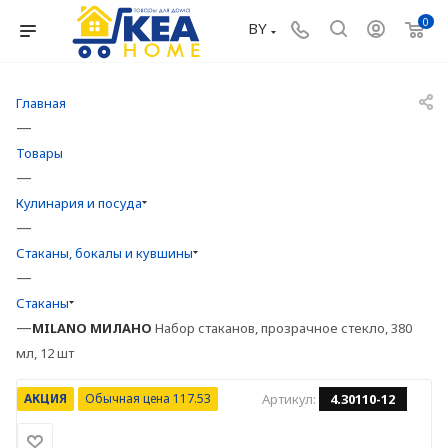
0
BY
Главная
—
Товары
—
Кулинария и посуда
—
Стаканы, бокалы и кувшины
—
Стаканы
—
MILANO
МИЛАНО
Набор стаканов, прозрачное стекло, 380
мл, 12 шт
АКЦИЯ
Обычная цена 117.53
Артикул:
4.30110-12