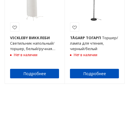
VICKLEBY
ВИККЛЕБИ
TÅGARP
ТОГАРП
Торшер/
Светильник напольный/
лампа для чтения,
торшер, белый/ручная
черный/белый
работа, 136 см
Нет в наличии
Нет в наличии
Подробнее
Подробнее