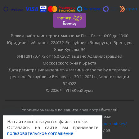
Режим работы интернет-магазина: Пн. – Вс.: с 10:00 до 19:00
Юридический адрес: 224032, Республика Беларусь, г. Брест, ул.
Янки Купалы, 94
УНП 291705172 от 16.07.2021 выдано Администрацией
Московского р-на г. Бреста
Дата регистрации интернет-магазина keahome.by в торговом
реестре Республики Беларусь - 30.11.2021 г., № регистрации
524022
© 2026 ЧТУП «КеаХоум»
Уполномоченные по защите прав потребителей
облисполкомов, Минского горисполкома:
На сайте используются файлы cookie.
https://www.mart.gov.by/activity/zashchita-prav-potrebiteley/
Оставаясь на сайте вы принимаете
БРЕСТСКАЯ ОБЛАСТЬ тел. (80162) 26 97 69;
пользовательское соглашение
г. МИНСК тел. (8017) 218 00 82