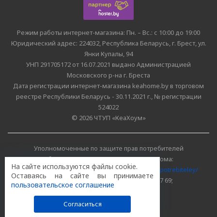
Режим работы интернет-магазина: Пн. – Вс.: с 10:00 до 19:00
Юридический адрес: 224032, Республика Беларусь, г. Брест, ул.
Янки Купалы, 94
УНП 291705172 от 16.07.2021 выдано Администрацией
Московского р-на г. Бреста
Дата регистрации интернет-магазина keahome.by в торговом
реестре Республики Беларусь - 30.11.2021 г., № регистрации
524022
© 2026 ЧТУП «КеаХоум»
Уполномоченные по защите прав потребителей
облисполкомов, Минского горисполкома:
На сайте используются файлы cookie.
https://www.mart.gov.by/activity/zashchita-prav-potrebiteley/
Оставаясь на сайте вы принимаете
БРЕСТСКАЯ ОБЛАСТЬ тел. (80162) 26 97 69;
пользовательское соглашение
г. МИНСК тел. (8017) 218 00 82
Согласиться