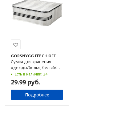
GÖRSNYGG
ГЁРСНЮГГ
Сумка для хранения
одежды/белья, белый/
прозрачный, 55x49x19см
Есть в наличии: 24
29.99 руб.
Подробнее