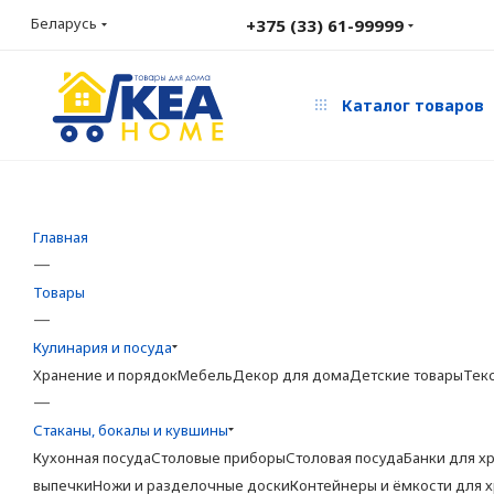
Беларусь
+375 (33) 61-99999
Каталог товаров
Главная
—
Товары
—
Кулинария и посуда
Хранение и порядок
Мебель
Декор для дома
Детские товары
Тек
—
Стаканы, бокалы и кувшины
Кухонная посуда
Столовые приборы
Столовая посуда
Банки для х
выпечки
Ножи и разделочные доски
Контейнеры и ёмкости для 