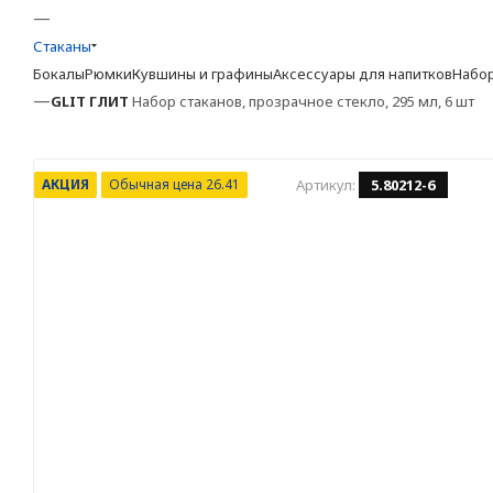
—
Стаканы
Бокалы
Рюмки
Кувшины и графины
Аксессуары для напитков
Набор
—
GLIT
ГЛИТ
Набор стаканов, прозрачное стекло, 295 мл, 6 шт
АКЦИЯ
Обычная цена 26.41
Артикул:
5.80212-6