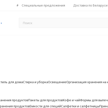
Специальные предложения
Доставка по Беларуси
стиль для дома
Стирка и уборка
Освещение
Организация хранения на 
ранения продуктов
Пакеты для продуктов
Кофе и чай
Формы для выпеч
хранения продуктов
Емкости для специй
Салфетки и салфетницы
Прин