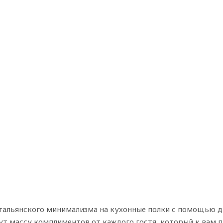
тальянского минимализма на кухонные полки с помощью ди
ут массу комплиментов от каждого гостя, который к вам п