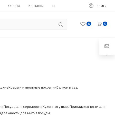
Оплата
Контакты
HoReCa
ВОЙТИ
0
0
кухне
Ковры и напольные покрытия
Балкон и сад
ки
Посуда для сервировки
Кухонная утварь
Принадлежности для
адлежности для мытья посуды