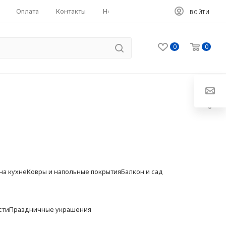
Оплата
Контакты
HoReCa
ВОЙТИ
0
0
на кухне
Ковры и напольные покрытия
Балкон и сад
сти
Праздничные украшения