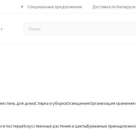
Специальные предложения
Доставка по Беларуси
екстиль для дома
Стирка и уборка
Освещение
Организация хранения 
и и постеры
Искусственные растения и цветы
Бумажные принадлежно