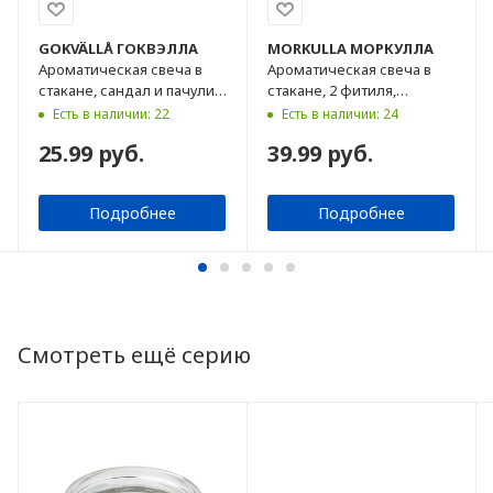
GOKVÄLLÅ
ГОКВЭЛЛА
MORKULLA
МОРКУЛЛА
Ароматическая свеча в
Ароматическая свеча в
стакане, сандал и пачули,
стакане, 2 фитиля,
20 ч
цитрусовые цветы,
Есть в наличии: 22
Есть в наличии: 24
желтый цвет, 22 ч
25.99 руб.
39.99 руб.
Подробнее
Подробнее
Смотреть ещё серию