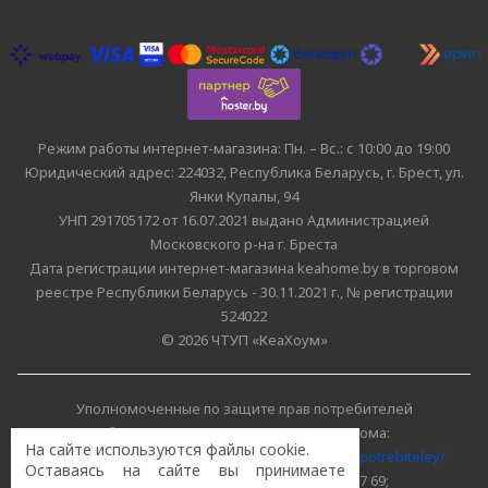
Режим работы интернет-магазина: Пн. – Вс.: с 10:00 до 19:00
Юридический адрес: 224032, Республика Беларусь, г. Брест, ул.
Янки Купалы, 94
УНП 291705172 от 16.07.2021 выдано Администрацией
Московского р-на г. Бреста
Дата регистрации интернет-магазина keahome.by в торговом
реестре Республики Беларусь - 30.11.2021 г., № регистрации
524022
© 2026 ЧТУП «КеаХоум»
Уполномоченные по защите прав потребителей
облисполкомов, Минского горисполкома:
На сайте используются файлы cookie.
https://www.mart.gov.by/activity/zashchita-prav-potrebiteley/
Оставаясь на сайте вы принимаете
БРЕСТСКАЯ ОБЛАСТЬ тел. (80162) 26 97 69;