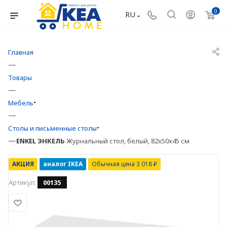
0
RU
Главная
—
Товары
—
Мебель
—
Столы и письменные столы
—
ENKEL
ЭНКЕЛЬ
Журнальный стол, белый, 82x50x45 см
АКЦИЯ
аналог IKEA
Обычная цена 3 018 ₽
Артикул:
00135