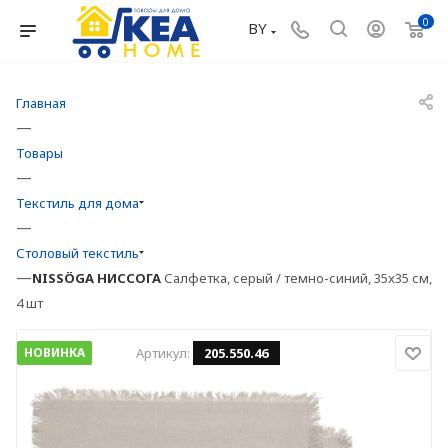
0
BY
Главная
—
Товары
—
Текстиль для дома
—
Столовый текстиль
—
NISSÖGA
НИССОГА
Салфетка, серый / темно-синий, 35x35 см,
4 шт
НОВИНКА
Артикул:
205.550.46