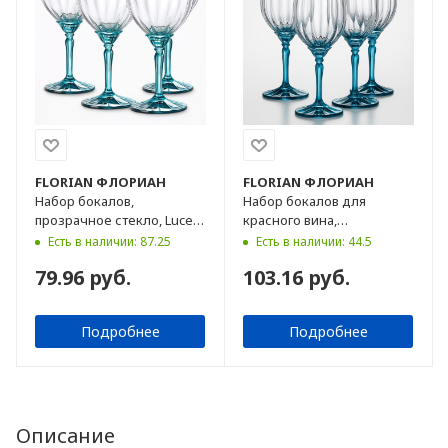
FLORIAN
ФЛОРИАН
FLORIAN
ФЛОРИАН
Набор бокалов,
Набор бокалов для
прозрачное стекло, Lucent
красного вина,
Blue, 240 мл, 4 шт
прозрачное стекло, Lucent
Есть в наличии: 87.25
Есть в наличии: 44.5
Blue, 535 мл, 4 шт
79.96 руб.
103.16 руб.
Подробнее
Подробнее
Описание