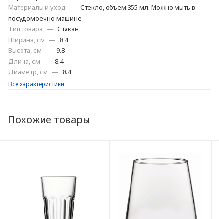
Материалы и уход
—
Стекло, объем 355 мл. Можно мыть в
посудомоечно машине
Тип товара
—
Стакан
Ширина, см
—
8.4
Высота, см
—
9.8
Длина, см
—
8.4
Диаметр, см
—
8.4
Все характеристики
Похожие товары