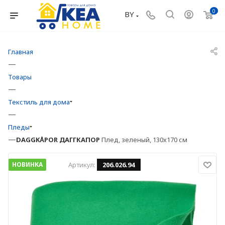
0
BY
Главная
—
Товары
—
Текстиль для дома
—
Пледы
—
DAGGKÅPOR
ДАГГКАПОР
Плед, зеленый, 130x170 см
НОВИНКА
Артикул:
206.026.94