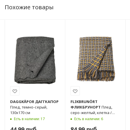
Похожие товары
DAGGKÅPOR
ДАГГКАПОР
FLIKBRUNÖRT
Плед, темно-серый,
ФЛИКБРУНОРТ
Плед,
130x170 см
серо-желтый, клетка /
полоска, 130x170 см
Есть в наличии: 17
Есть в наличии: 6
44.99 руб.
84.99 руб.