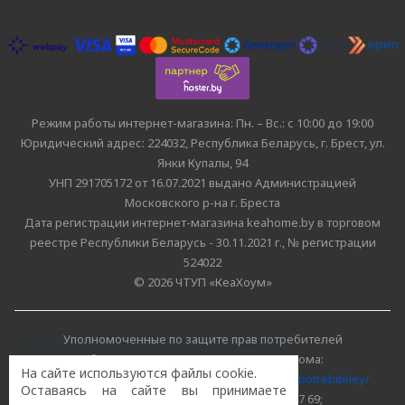
Режим работы интернет-магазина: Пн. – Вс.: с 10:00 до 19:00
Юридический адрес: 224032, Республика Беларусь, г. Брест, ул.
Янки Купалы, 94
УНП 291705172 от 16.07.2021 выдано Администрацией
Московского р-на г. Бреста
Дата регистрации интернет-магазина keahome.by в торговом
реестре Республики Беларусь - 30.11.2021 г., № регистрации
524022
© 2026 ЧТУП «КеаХоум»
Уполномоченные по защите прав потребителей
облисполкомов, Минского горисполкома:
На сайте используются файлы cookie.
https://www.mart.gov.by/activity/zashchita-prav-potrebiteley/
Оставаясь на сайте вы принимаете
БРЕСТСКАЯ ОБЛАСТЬ тел. (80162) 26 97 69;