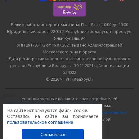
Режим работы интернет-магазина: Пн. – Вс.: с 10:00 до 19:00
Юридический адрес: 224032, Республика Беларусь, г. Брест, ул.
Янки Купалы, 94
УНП 291705172 от 16.07.2021 выдано Администрацией
Московского р-на г. Бреста
Дата регистрации интернет-магазина keahome.by в торговом
реестре Республики Беларусь - 30.11.2021 г., № регистрации
524022
© 2026 ЧТУП «КеаХоум»
Уполномоченные по защите прав потребителей
облисполкомов, Минского горисполкома:
На сайте используются файлы cookie.
https://www.mart.gov.by/activity/zashchita-prav-potrebiteley/
Оставаясь на сайте вы принимаете
БРЕСТСКАЯ ОБЛАСТЬ тел. (80162) 26 97 69;
пользовательское соглашение
г. МИНСК тел. (8017) 218 00 82
Согласиться