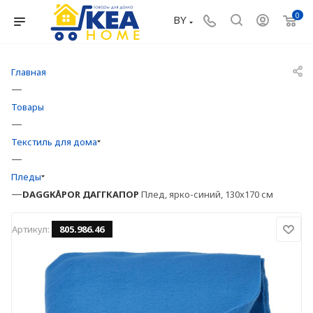
0
BY
Главная
—
Товары
—
Текстиль для дома
—
Пледы
—
DAGGKÅPOR
ДАГГКАПОР
Плед, ярко-синий, 130x170 см
Артикул:
805.986.46