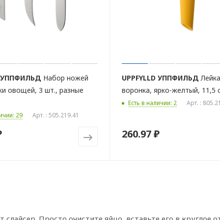
УППФИЛЬД
Набор ножей
UPPFYLLD
УППФИЛЬД
Лейка
ки овощей, 3 шт., разные
воронка, ярко-желтый, 11,5 
Есть в наличии: 2
Арт. : 805.2
ичии: 29
Арт. : 505.219.41
₽
260.97 ₽
 слайсер. Просто очистите яйцо, вставьте его в круглое 