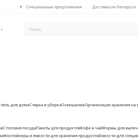
Специальные предложения
Доставка по Беларуси
стиль для дома
Стирка и уборка
Освещение
Организация хранения на 
ов
Столовая посуда
Пакеты для продуктов
Кофе и чай
Формы для выпеч
ки
Контейнеры и ёмкости для хранения продуктов
Емкости для специ