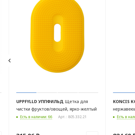
UPPFYLLD
УППФИЛЬД
Щетка для
KONCIS
К
чистки фруктов/овощей, ярко-желтый
нержавеющ
Есть в наличии: 66
Арт. : 805.332.21
Есть в нал