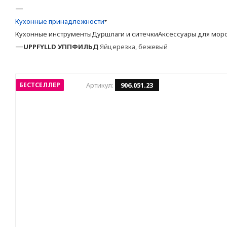
—
Кухонные принадлежности
Кухонные инструменты
Дуршлаги и ситечки
Аксессуары для мор
—
UPPFYLLD
УППФИЛЬД
Яйцерезка, бежевый
БЕСТСЕЛЛЕР
Артикул:
906.051.23