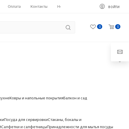
Оплата
Контакты
HoReCa
ВОЙТИ
0
0
кухне
Ковры и напольные покрытия
Балкон и сад
ки
Посуда для сервировки
Стаканы, бокалы и
й
Салфетки и салфетницы
Принадлежности для мытья посуды