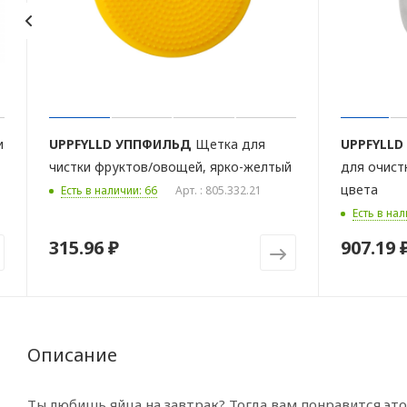
и
UPPFYLLD
УППФИЛЬД
Щетка для
UPPFYLLD
чистки фруктов/овощей, ярко-желтый
для очист
цвета
Есть в наличии: 66
Арт. : 805.332.21
Есть в нал
315.96 ₽
907.19 
Описание
Ты любишь яйца на завтрак? Тогда вам понравится этот