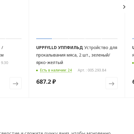
 /
UPPFYLLD
УППФИЛЬД
Устройство для
см
прокалывания мяса, 2 шт., зеленый/
ярко-желтый
19.30
Есть в наличии: 24
Арт. : 005.293.84
687.2 ₽
отверстие и сложите ручку вниз, чтобы мгновенно