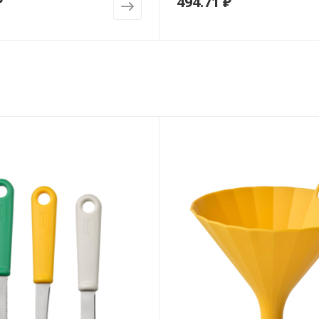
₽
494.71 ₽