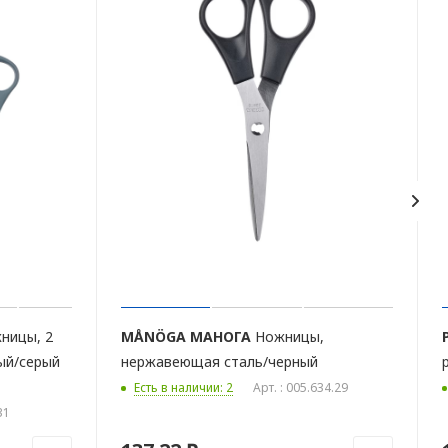
ницы, 2
MÅNÖGA
МАНОГА
Ножницы,
ый/серый
нержавеющая сталь/черный
Есть в наличии: 2
Арт. : 005.634.29
31