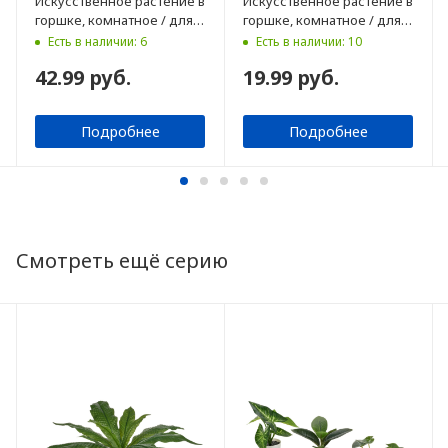
Искусственное растение в
Искусственное растение в
горшке, комнатное / для
горшке, комнатное / для
улицы папоротник
улицы, 6 см, 3 шт
Есть в наличии: 6
Есть в наличии: 10
Microsorum Crocodyllus, 12
42.99 руб.
19.99 руб.
см
Подробнее
Подробнее
Смотреть ещё серию