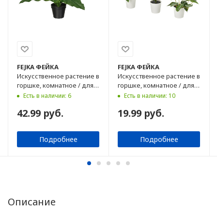
FEJKA
ФЕЙКА
FEJKA
ФЕЙКА
Искусственное растение в
Искусственное растение в
горшке, комнатное / для
горшке, комнатное / для
улицы папоротник
улицы, 6 см, 3 шт
Есть в наличии: 6
Есть в наличии: 10
Microsorum Crocodyllus, 12
42.99 руб.
19.99 руб.
см
Подробнее
Подробнее
Описание