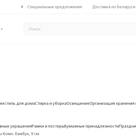
Специальные предложения
Доставка по Беларуси
екстиль для дома
Стирка и уборка
Освещение
Организация хранения 
ивные украшения
Рамки и постеры
Бумажные принадлежности
Праздни
 Комн. бамбук, 9 см