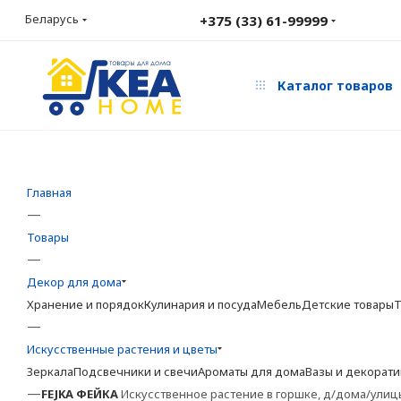
Беларусь
+375 (33) 61-99999
Каталог товаров
Главная
—
Товары
—
Декор для дома
Хранение и порядок
Кулинария и посуда
Мебель
Детские товары
Т
—
Искусственные растения и цветы
Зеркала
Подсвечники и свечи
Ароматы для дома
Вазы и декорат
—
FEJKA
ФЕЙКА
Искусственное растение в горшке, д/дома/улицы