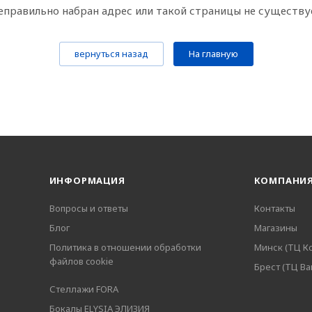
еправильно набран адрес или такой страницы не существу
вернуться назад
На главную
ИНФОРМАЦИЯ
КОМПАНИ
Вопросы и ответы
Контакты
Блог
Магазины
Политика в отношении обработки
Минск (ТЦ К
файлов cookie
Брест (ТЦ В
Стеллажи FORA
Бокалы ELYSIA ЭЛИЗИЯ