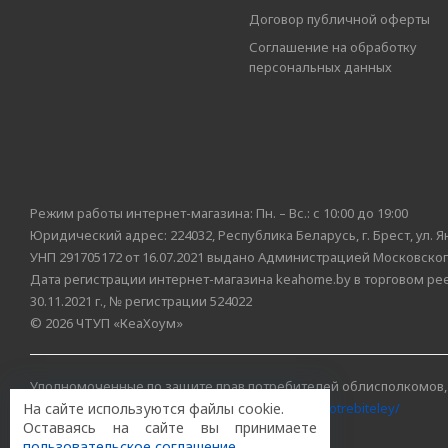
Договор публичной оферты
Соглашение на обработку
персональных данных
Режим работы интернет-магазина: Пн. – Вс.: с 10:00 до 19:00
Юридический адрес: 224032, Республика Беларусь, г. Брест, ул. Я
УНП 291705172 от 16.07.2021 выдано Администрацией Московского
Дата регистрации интернет-магазина keahome.by в торговом ре
30.11.2021 г., № регистрации 524022
© 2026 ЧТУП «КеаХоум»
Уполномоченные по защите прав потребителей облисполкомов,
На сайте используются файлы cookie.
https://www.mart.gov.by/activity/zashchita-prav-potrebiteley/
Оставаясь на сайте вы принимаете
БРЕСТСКАЯ ОБЛАСТЬ тел. (80162) 26 97 69;
пользовательское соглашение