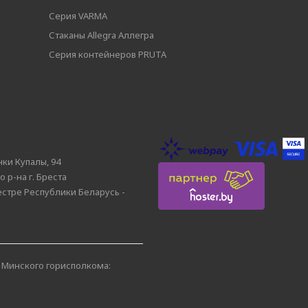
Серия VARMA
Стаканы Allegra Аллегра
Серия контейнеров PRUTA
нки Купалы, 94
 р-на г. Бреста
естре Республики Беларусь -
 Минского горисполкома: