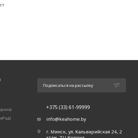
ет
Я
Подписаться на рассылку
+375 (33) 61-99999
орона)
амРад)
info@keahome.by
г. Минск, ул. Кальварийская 24, 2
этаж, ТЦ Корона