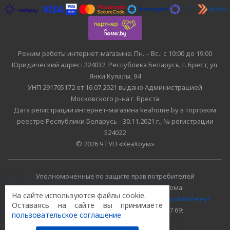
Режим работы интернет-магазина: Пн. – Вс.: с 10:00 до 19:00
Юридический адрес: 224032, Республика Беларусь, г. Брест, ул.
Янки Купалы, 94
УНП 291705172 от 16.07.2021 выдано Администрацией
Московского р-на г. Бреста
Дата регистрации интернет-магазина keahome.by в торговом
реестре Республики Беларусь - 30.11.2021 г., № регистрации
524022
© 2026 ЧТУП «КеаХоум»
Уполномоченные по защите прав потребителей
облисполкомов, Минского горисполкома:
На сайте используются файлы cookie.
https://www.mart.gov.by/activity/zashchita-prav-potrebiteley/
Оставаясь на сайте вы принимаете
БРЕСТСКАЯ ОБЛАСТЬ тел. (80162) 26 97 69;
пользовательское соглашение
г. МИНСК тел. (8017) 218 00 82