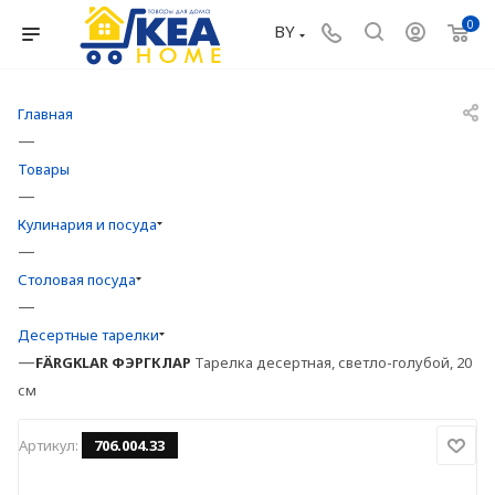
0
BY
Главная
—
Товары
—
Кулинария и посуда
—
Столовая посуда
—
Десертные тарелки
—
FÄRGKLAR
ФЭРГКЛАР
Тарелка десертная, светло-голубой, 20
см
Артикул:
706.004.33