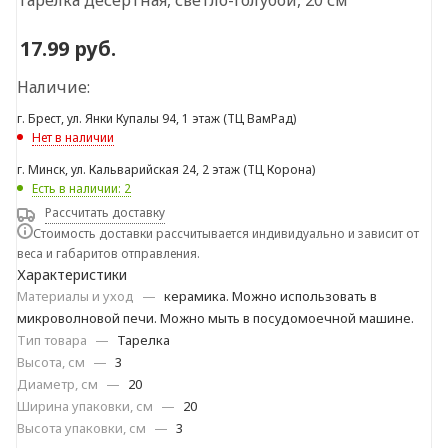
Тарелка десертная, светло-голубой, 20 см
17.99
руб.
Наличие:
г. Брест, ул. Янки Купалы 94, 1 этаж (ТЦ ВамРад)
Нет в наличии
г. Минск, ул. Кальварийская 24, 2 этаж (ТЦ Корона)
Есть в наличии: 2
Рассчитать доставку
Стоимость доставки рассчитывается индивидуально и зависит от
веса и габаритов отправления.
Характеристики
Материалы и уход
—
керамика. Можно использовать в
микроволновой печи. Можно мыть в посудомоечной машине.
Тип товара
—
Тарелка
Высота, см
—
3
Диаметр, см
—
20
Ширина упаковки, см
—
20
Высота упаковки, см
—
3