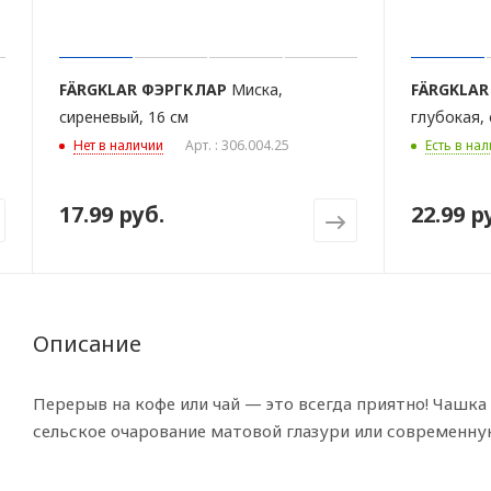
FÄRGKLAR
ФЭРГКЛАР
Миска,
FÄRGKLAR
сиреневый, 16 см
глубокая, 
Нет в наличии
Арт. : 306.004.25
Есть в нал
17.99 руб.
22.99 р
Описание
Перерыв на кофе или чай — это всегда приятно! Чашк
сельское очарование матовой глазури или современну