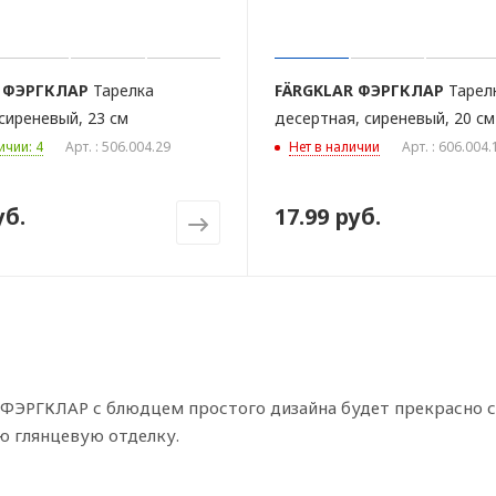
ФЭРГКЛАР
Тарелка
FÄRGKLAR
ФЭРГКЛАР
Тарел
сиреневый, 23 см
десертная, сиреневый, 20 см
ичии: 4
Арт. : 506.004.29
Нет в наличии
Арт. : 606.004.
уб.
17.99 руб.
а ФЭРГКЛАР с блюдцем простого дизайна будет прекрасно с
ю глянцевую отделку.