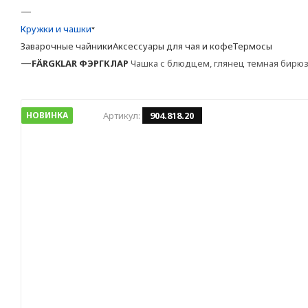
—
Кружки и чашки
Заварочные чайники
Аксессуары для чая и кофе
Термосы
—
FÄRGKLAR
ФЭРГКЛАР
Чашка с блюдцем, глянец темная бирюза,
НОВИНКА
Артикул:
904.818.20