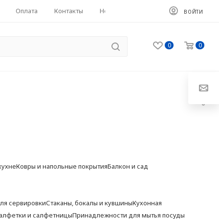
Оплата
Контакты
HoReCa
ВОЙТИ
0
0
кухне
Ковры и напольные покрытия
Балкон и сад
ля сервировки
Стаканы, бокалы и кувшины
Кухонная
алфетки и салфетницы
Принадлежности для мытья посуды