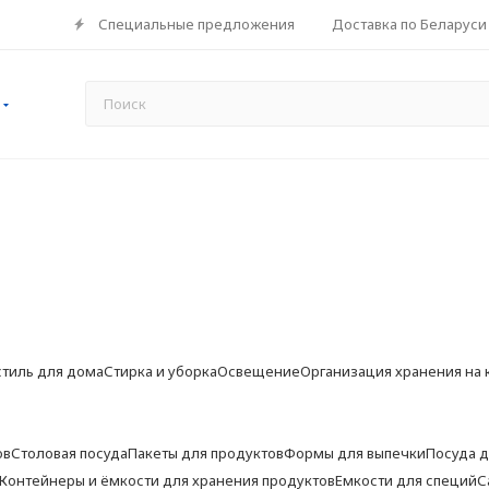
Специальные предложения
Доставка по Беларуси
стиль для дома
Стирка и уборка
Освещение
Организация хранения на 
ов
Столовая посуда
Пакеты для продуктов
Формы для выпечки
Посуда д
Контейнеры и ёмкости для хранения продуктов
Емкости для специй
С