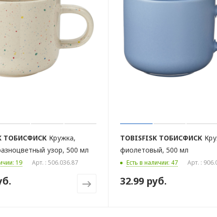
K
ТОБИСФИСК
Кружка,
TOBISFISK
ТОБИСФИСК
Кру
азноцветный узор, 500 мл
фиолетовый, 500 мл
ичии: 19
Арт. : 506.036.87
Есть в наличии: 47
Арт. : 906
уб.
32.99 руб.