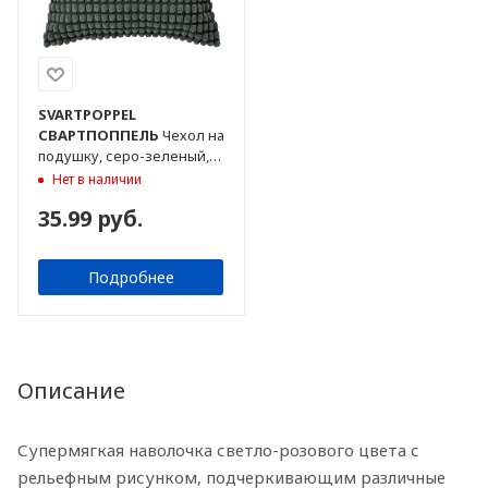
SVARTPOPPEL
СВАРТПОППЕЛЬ
Чехол на
подушку, серо-зеленый,
50x50 см
Нет в наличии
35.99 руб.
Подробнее
Описание
Супермягкая наволочка светло-розового цвета с
рельефным рисунком, подчеркивающим различные