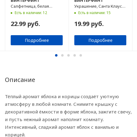
ВИНТЕРФИНТ
ВИНТЕРФИНТ
Салфетница, белая
Украшение, Санта Клаус
снежинка, 17х15 см
красный, 19 см
Есть в наличии: 12
Есть в наличии: 15
22.99 руб.
19.99 руб.
Подробнее
Подробнее
Описание
Тёплый аромат яблока и корицы создаёт уютную
атмосферу в любой комнате. Снимите крышку с
декоративной ёмкости в форме яблока, зажгите свечу,
и пусть нежный аромат наполнит комнату.
Интенсивный, сладкий аромат яблок с ванилью и
корицей.