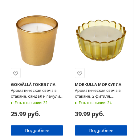
GOKVÄLLÅ
ГОКВЭЛЛА
MORKULLA
МОРКУЛЛА
Ароматическая свеча в
Ароматическая свеча в
стакане, сандал и пачули,
стакане, 2 фитиля,
20 ч
цитрусовые цветы,
Есть в наличии: 22
Есть в наличии: 24
желтый цвет, 22 ч
25.99 руб.
39.99 руб.
Подробнее
Подробнее