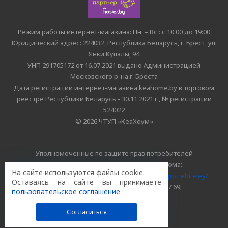
Режим работы интернет-магазина: Пн. – Вс.: с 10:00 до 19:00
Юридический адрес: 224032, Республика Беларусь, г. Брест, ул.
Янки Купалы, 94
УНП 291705172 от 16.07.2021 выдано Администрацией
Московского р-на г. Бреста
Дата регистрации интернет-магазина keahome.by в торговом
реестре Республики Беларусь - 30.11.2021 г., № регистрации
524022
© 2026 ЧТУП «КеаХоум»
Уполномоченные по защите прав потребителей
облисполкомов, Минского горисполкома:
На сайте используются файлы cookie.
https://www.mart.gov.by/activity/zashchita-prav-potrebiteley/
Оставаясь на сайте вы принимаете
БРЕСТСКАЯ ОБЛАСТЬ тел. (80162) 26 97 69;
пользовательское соглашение
г. МИНСК тел. (8017) 218 00 82
Согласиться