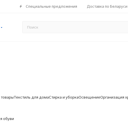
Специальные предложения
Доставка по Беларуси
 товары
Текстиль для дома
Стирка и уборка
Освещение
Организация х
я обуви