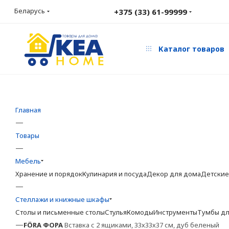
Беларусь
+375 (33) 61-99999
Каталог товаров
Главная
—
Товары
—
Мебель
Хранение и порядок
Кулинария и посуда
Декор для дома
Детские
—
Стеллажи и книжные шкафы
Столы и письменные столы
Стулья
Комоды
Инструменты
Тумбы дл
—
FÖRA
ФОРА
Вставка с 2 ящиками, 33х33х37 см, дуб беленый