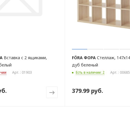
А
Вставка с 2 ящиками,
FÖRA
ФОРА
Стеллаж, 147х14
 белый
дуб беленый
ичии
Арт. : 01903
Есть в наличии: 2
Арт. : 00685
уб.
379.99 руб.