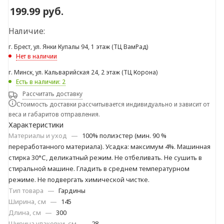
199.99
руб.
Наличие:
г. Брест, ул. Янки Купалы 94, 1 этаж (ТЦ ВамРад)
Нет в наличии
г. Минск, ул. Кальварийская 24, 2 этаж (ТЦ Корона)
Есть в наличии: 2
Рассчитать доставку
Стоимость доставки рассчитывается индивидуально и зависит от
веса и габаритов отправления.
Характеристики
Материалы и уход
—
100% полиэстер (мин. 90 %
переработанного материала). Усадка: максимум 4%. Машинная
стирка 30°С, деликатный режим. Не отбеливать. Не сушить в
стиральной машине. Гладить в среднем температурном
режиме. Не подвергать химической чистке.
Тип товара
—
Гардины
Ширина, см
—
145
Длина, см
—
300
Ширина упаковки, см
—
28