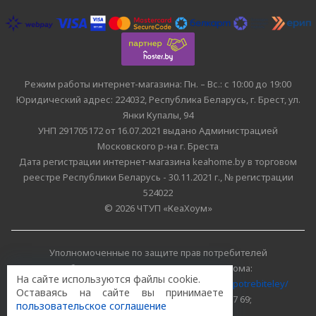
Режим работы интернет-магазина: Пн. – Вс.: с 10:00 до 19:00
Юридический адрес: 224032, Республика Беларусь, г. Брест, ул.
Янки Купалы, 94
УНП 291705172 от 16.07.2021 выдано Администрацией
Московского р-на г. Бреста
Дата регистрации интернет-магазина keahome.by в торговом
реестре Республики Беларусь - 30.11.2021 г., № регистрации
524022
© 2026 ЧТУП «КеаХоум»
Уполномоченные по защите прав потребителей
облисполкомов, Минского горисполкома:
На сайте используются файлы cookie.
https://www.mart.gov.by/activity/zashchita-prav-potrebiteley/
Оставаясь на сайте вы принимаете
БРЕСТСКАЯ ОБЛАСТЬ тел. (80162) 26 97 69;
пользовательское соглашение
г. МИНСК тел. (8017) 218 00 82