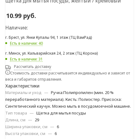
Щетка для мытья посуды, желтый / кремовый
10.99
руб.
Наличие:
г. Брест, ул. Янки Купалы 94, 1 этаж (ТЦ ВамРад)
Есть в наличии: 40
г. Минск, ул. Кальварийская 24, 2 этаж (ТЦ Корона)
Есть в наличии: 31
Рассчитать доставку
Стоимость доставки рассчитывается индивидуально и зависит от
веса и габаритов отправления.
Характеристики
Материалы и уход
—
Ручка:Полипропилен (мин. 20 %
переработанного материала). Кисть: Полиэстер. Присоска:
Синтетический каучук. Можно мыть в посудомоечной машине.
Тип товара
—
Щетка для мытья посуды
Длина, см
—
29
Ширина упаковки, см
—
6
Высота упаковки, см
—
6