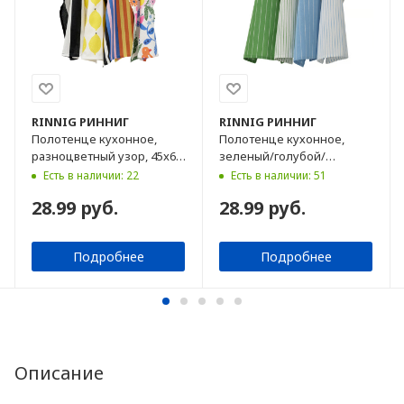
RINNIG
РИННИГ
RINNIG
РИННИГ
Полотенце кухонное,
Полотенце кухонное,
разноцветный узор, 45x60
зеленый/голубой/
см, 4 шт
полоски, 45x60 см, 4 шт.
Есть в наличии: 22
Есть в наличии: 51
28.99 руб.
28.99 руб.
Подробнее
Подробнее
Описание