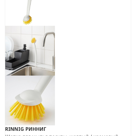
RINNIG
РИННИГ