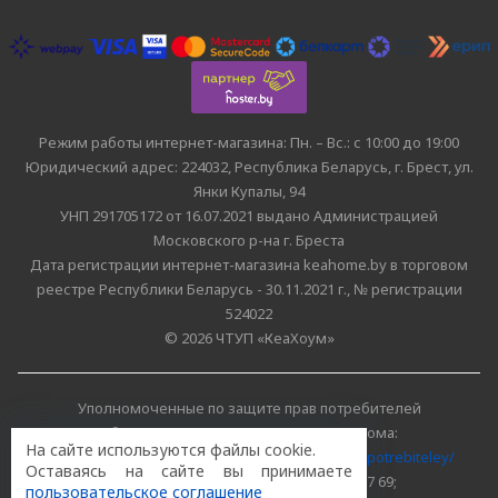
Режим работы интернет-магазина: Пн. – Вс.: с 10:00 до 19:00
Юридический адрес: 224032, Республика Беларусь, г. Брест, ул.
Янки Купалы, 94
УНП 291705172 от 16.07.2021 выдано Администрацией
Московского р-на г. Бреста
Дата регистрации интернет-магазина keahome.by в торговом
реестре Республики Беларусь - 30.11.2021 г., № регистрации
524022
© 2026 ЧТУП «КеаХоум»
Уполномоченные по защите прав потребителей
облисполкомов, Минского горисполкома:
На сайте используются файлы cookie.
https://www.mart.gov.by/activity/zashchita-prav-potrebiteley/
Оставаясь на сайте вы принимаете
БРЕСТСКАЯ ОБЛАСТЬ тел. (80162) 26 97 69;
пользовательское соглашение