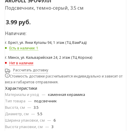
ÄROFULL
ЭРОФУЛЛ
Подсвечник, темно-серый, 3.5 см
3.99
руб.
Наличие:
г. Брест, ул. Янки Купалы 94, 1 этаж (ТЦ ВамРад)
Есть в наличии: 1
г. Минск, ул. Кальварийская 24, 2 этаж (ТЦ Корона)
Нет в наличии
Рассчитать доставку
Стоимость доставки рассчитывается индивидуально и зависит от
веса и габаритов отправления.
Характеристики
Материалы и уход
—
каменная керамика
Тип товара
—
подсвечник
Высота, см
—
3.5
Диаметр, см
—
5.5
Ширина упаковки, см
—
6
Высота упаковки, см
—
3