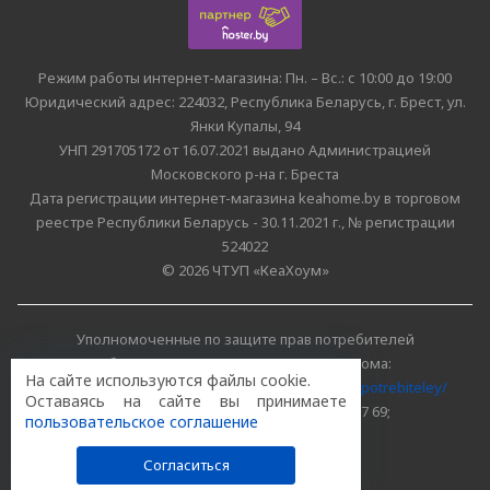
Режим работы интернет-магазина: Пн. – Вс.: с 10:00 до 19:00
Юридический адрес: 224032, Республика Беларусь, г. Брест, ул.
Янки Купалы, 94
УНП 291705172 от 16.07.2021 выдано Администрацией
Московского р-на г. Бреста
Дата регистрации интернет-магазина keahome.by в торговом
реестре Республики Беларусь - 30.11.2021 г., № регистрации
524022
© 2026 ЧТУП «КеаХоум»
Уполномоченные по защите прав потребителей
облисполкомов, Минского горисполкома:
На сайте используются файлы cookie.
https://www.mart.gov.by/activity/zashchita-prav-potrebiteley/
Оставаясь на сайте вы принимаете
БРЕСТСКАЯ ОБЛАСТЬ тел. (80162) 26 97 69;
пользовательское соглашение
г. МИНСК тел. (8017) 218 00 82
Согласиться