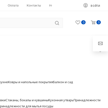
Оплата
Контакты
HoReCa
ВОЙТИ
0
0
кухне
Ковры и напольные покрытия
Балкон и сад
овки
Стаканы, бокалы и кувшины
Кухонная утварь
Принадлежности
ринадлежности для мытья посуды