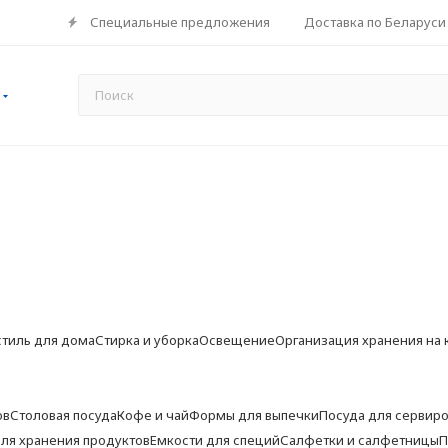
Специальные предложения
Доставка по Беларуси
стиль для дома
Стирка и уборка
Освещение
Организация хранения на 
ов
Столовая посуда
Кофе и чай
Формы для выпечки
Посуда для сервир
ля хранения продуктов
Емкости для специй
Салфетки и салфетницы
П