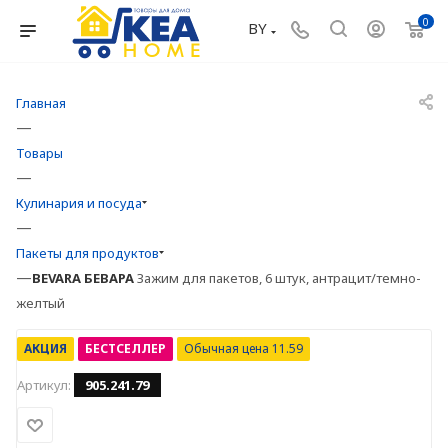
0
BY
Главная
—
Товары
—
Кулинария и посуда
—
Пакеты для продуктов
—
BEVARA
БЕВАРА
Зажим для пакетов, 6 штук, антрацит/темно-
желтый
АКЦИЯ
БЕСТСЕЛЛЕР
Обычная цена 11.59
Артикул:
905.241.79