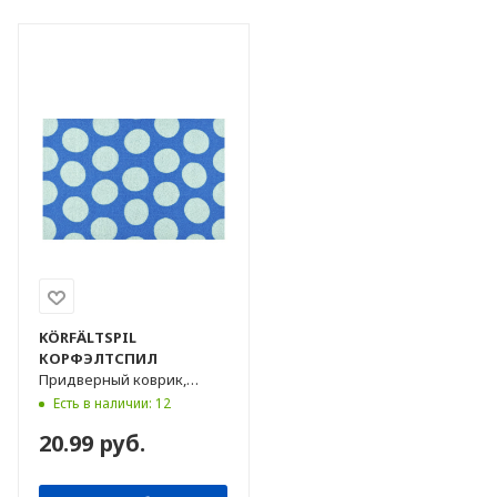
KÖRFÄLTSPIL
КОРФЭЛТСПИЛ
Придверный коврик,
синий/зеленый, 40х60 см
Есть в наличии: 12
20.99 руб.