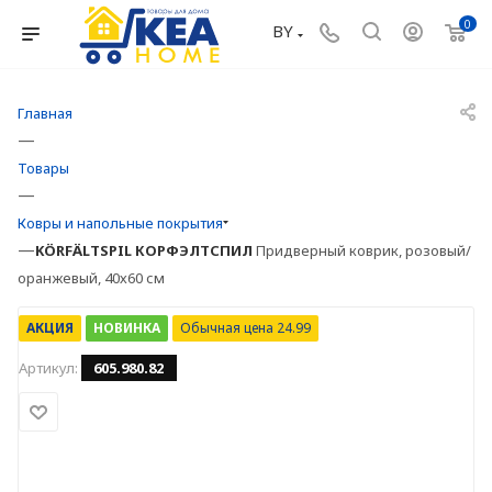
0
BY
Главная
—
Товары
—
Ковры и напольные покрытия
—
KÖRFÄLTSPIL
КОРФЭЛТСПИЛ
Придверный коврик, розовый/
оранжевый, 40х60 см
АКЦИЯ
НОВИНКА
Обычная цена 24.99
Артикул:
605.980.82