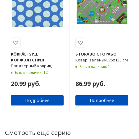
KÖRFÄLTSPIL
STORABO
СТОРАБО
КОРФЭЛТСПИЛ
Ковер, зеленый, 75х133 см
Придверный коврик,
Есть в наличии: 1
синий/зеленый, 40х60 см
Есть в наличии: 12
20.99 руб.
86.99 руб.
Подробнее
Подробнее
Смотреть ещё серию