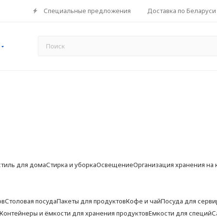
Специальные предложения
Доставка по Беларуси
стиль для дома
Стирка и уборка
Освещение
Организация хранения на 
ов
Столовая посуда
Пакеты для продуктов
Кофе и чай
Посуда для серви
Контейнеры и ёмкости для хранения продуктов
Емкости для специй
С