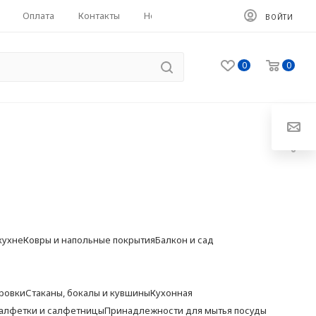
Оплата
Контакты
HoReCa
ВОЙТИ
0
0
кухне
Ковры и напольные покрытия
Балкон и сад
ровки
Стаканы, бокалы и кувшины
Кухонная
алфетки и салфетницы
Принадлежности для мытья посуды