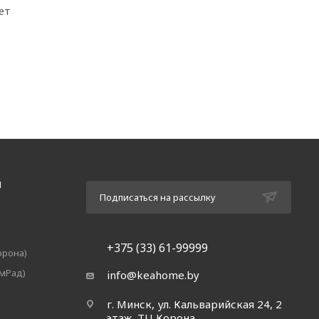
ет
Я
Подписаться на рассылку
+375 (33) 61-99999
орона)
амРад)
info@keahome.by
г. Минск, ул. Кальварийская 24, 2
этаж, ТЦ Корона