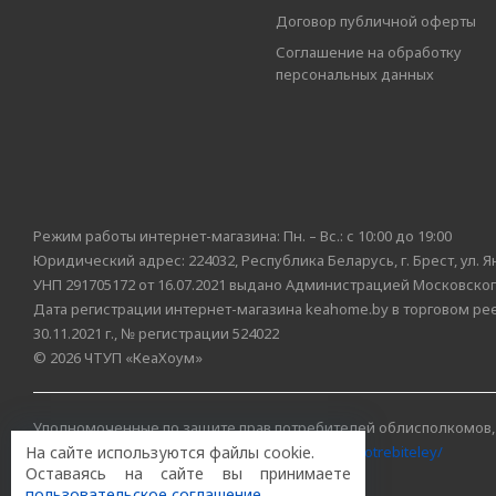
Договор публичной оферты
Соглашение на обработку
персональных данных
Режим работы интернет-магазина: Пн. – Вс.: с 10:00 до 19:00
Юридический адрес: 224032, Республика Беларусь, г. Брест, ул. Я
УНП 291705172 от 16.07.2021 выдано Администрацией Московского
Дата регистрации интернет-магазина keahome.by в торговом ре
30.11.2021 г., № регистрации 524022
© 2026 ЧТУП «КеаХоум»
Уполномоченные по защите прав потребителей облисполкомов,
На сайте используются файлы cookie.
https://www.mart.gov.by/activity/zashchita-prav-potrebiteley/
Оставаясь на сайте вы принимаете
БРЕСТСКАЯ ОБЛАСТЬ тел. (80162) 26 97 69;
пользовательское соглашение