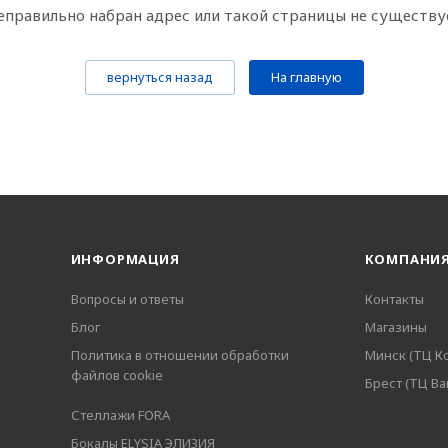
еправильно набран адрес или такой страницы не существу
вернуться назад
На главную
ИНФОРМАЦИЯ
КОМПАНИ
Вопросы и ответы
Контакты
Блог
Магазины
Политика в отношении обработки
Минск (ТЦ К
файлов cookie
Брест (ТЦ В
Стеллажи FORA
Бокалы ELYSIA ЭЛИЗИЯ