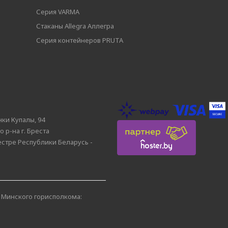
Серия VARMA
Стаканы Allegra Аллегра
Серия контейнеров PRUTA
нки Купалы, 94
 р-на г. Бреста
естре Республики Беларусь -
 Минского горисполкома: