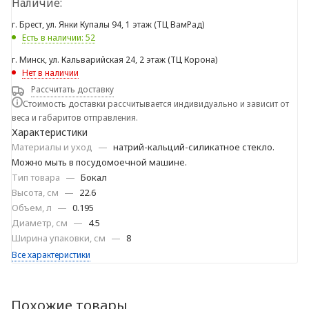
Наличие:
г. Брест, ул. Янки Купалы 94, 1 этаж (ТЦ ВамРад)
Есть в наличии: 52
г. Минск, ул. Кальварийская 24, 2 этаж (ТЦ Корона)
Нет в наличии
Рассчитать доставку
Стоимость доставки рассчитывается индивидуально и зависит от
веса и габаритов отправления.
Характеристики
Материалы и уход
—
натрий-кальций-силикатное стекло.
Можно мыть в посудомоечной машине.
Тип товара
—
Бокал
Высота, см
—
22.6
Объем, л
—
0.195
Диаметр, см
—
4.5
Ширина упаковки, см
—
8
Все характеристики
Похожие товары