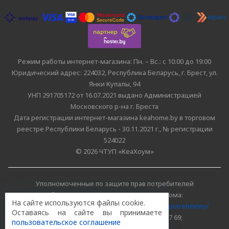
Режим работы интернет-магазина: Пн. – Вс.: с 10:00 до 19:00
Юридический адрес: 224032, Республика Беларусь, г. Брест, ул.
Янки Купалы, 94
УНП 291705172 от 16.07.2021 выдано Администрацией
Московского р-на г. Бреста
Дата регистрации интернет-магазина keahome.by в торговом
реестре Республики Беларусь - 30.11.2021 г., № регистрации
524022
© 2026 ЧТУП «КеаХоум»
Уполномоченные по защите прав потребителей
облисполкомов, Минского горисполкома:
На сайте используются файлы cookie.
https://www.mart.gov.by/activity/zashchita-prav-potrebiteley/
Оставаясь на сайте вы принимаете
БРЕСТСКАЯ ОБЛАСТЬ тел. (80162) 26 97 69;
пользовательское соглашение
г. МИНСК тел. (8017) 218 00 82