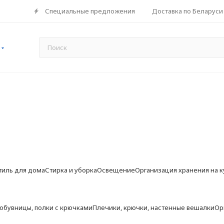
Специальные предложения
Доставка по Беларуси
тиль для дома
Стирка и уборка
Освещение
Организация хранения на к
 обувницы, полки с крючками
Плечики, крючки, настенные вешалки
Ор