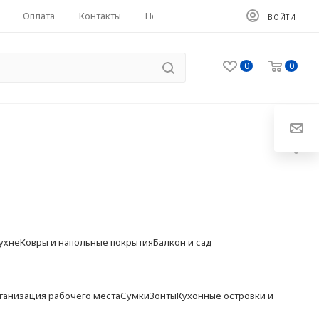
Оплата
Контакты
HoReCa
ВОЙТИ
0
0
ухне
Ковры и напольные покрытия
Балкон и сад
ганизация рабочего места
Сумки
Зонты
Кухонные островки и